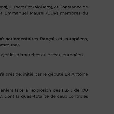
izons), Hubert Ott (MoDem), et Constance de
oS) et Emmanuel Maurel (GDR) membres du
00 parlementaires français et européens
,
 communes.
ppuyer les démarches au niveau européen.
l préside, initié par le député LR Antoine
niers face à l’explosion des flux :
de
170
y
, dont la quasi-totalité de ceux contrôlés