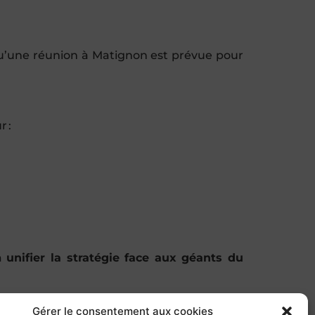
 qu’une réunion à Matignon est prévue pour
r :
 à
unifier la stratégie face aux géants du
 et européens
autour de ces enjeux.
Gérer le consentement aux cookies