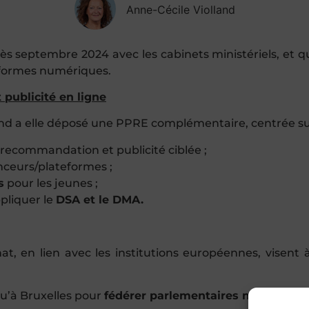
Anne-Cécile Violland
 dès septembre 2024 avec les cabinets ministériels, et
teformes numériques.
 publicité en ligne
and a elle déposé une
PPRE complémentaire
, centrée su
recommandation et publicité ciblée ;
nceurs/plateformes ;
s
pour les jeunes ;
pliquer le
DSA et le DMA.
, en lien avec les institutions européennes, visent
squ’à Bruxelles pour
fédérer parlementaires nationaux