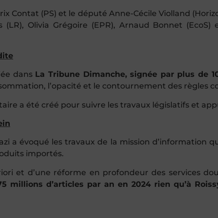
trix Contat (PS) et le député Anne-Cécile Violland (Hor
es (LR), Olivia Grégoire (EPR), Arnaud Bonnet (Ec
dite
liée dans
La Tribune Dimanche
, signée par plus de
1
sommation, l’opacité et le contournement des règles
ire a été créé pour suivre les travaux législatifs et a
ein
 a évoqué les travaux de la mission d’information qu’i
oduits importés.
riori et d’une réforme en profondeur des services doua
75 millions d’articles par an en 2024 rien qu’à Roiss