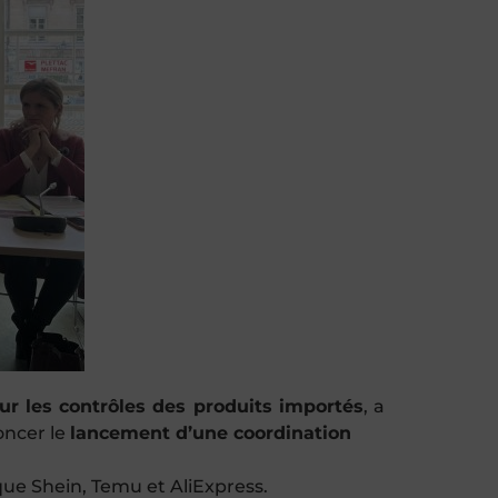
ur les contrôles des produits importés
, a
oncer le
lancement d’une coordination
 que Shein, Temu et AliExpress.