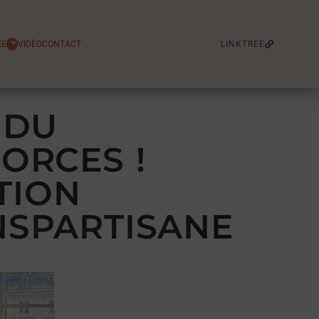
ÉE
VIDÉO
CONTACT
LINKTREE
 DU
ORCES !
TION
NSPARTISANE