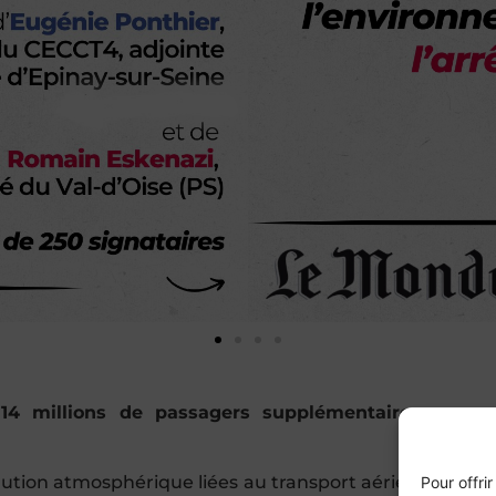
14 millions de passagers supplémentaires
, appar
ollution atmosphérique liées au transport aérien ont des
Pour offri