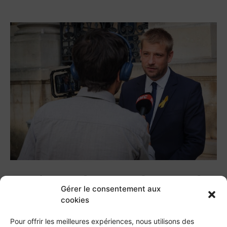
« C’est un honneur de porter la
Gérer le consentement aux
voix de la justice écologique et
cookies
du progrès social à l’Assemblée,
Pour offrir les meilleures expériences, nous utilisons des