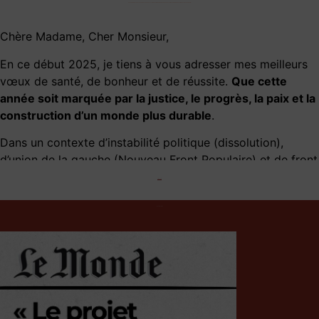
DÉJÀ 6 MOIS À VOTRE SERVICE :
RETOUR SUR LES COMBATS MENÉS,
MON TRAVAIL À L’ASSEMBLÉE,
MON ENGAGEMENT SUR LE TERRAIN !
Chère Madame, Cher Monsieur,
En ce début 2025, je tiens à vous adresser mes meilleurs
vœux de santé, de bonheur et de réussite.
Que cette
année soit marquée par la justice, le progrès, la paix et la
construction d’un monde plus durable
.
Dans un contexte d’instabilité politique (dissolution),
d’union de la gauche (Nouveau Front Populaire) et de front
républicain, vous m’avez élu en juillet dernier à plus de
Lire la suite
60% des voix pour être votre député après plusieurs
années d’engagement local. Je tenais à nouveau à vous
ACTUALITÉS
remercier pour
votre confiance qui m’honore et qui
m’oblige
.
Depuis,
je me bas chaque jour
, fidèle à mes engagements,
pour servir la France et vous être utile. Après 6 mois à
votre service, je tiens donc à vous restituer mon action