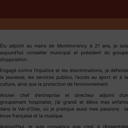
attaché à être disponible, accessible et le plus présent
possible
pour
échanger
avec les associations, rencontrer
les acteurs économiques, travailler avec les institutions et
les élus locaux. J’ai dialogué avec nombre d’entre vous
pour vous consulter, expliquer mes choix et tenter dans la
UN DÉPUTÉ IMPLIQUÉ
mesure du possible de soutenir vos démarches et vos
Élu adjoint au maire de Montmorency à 21 ans, je suis
projets.
aujourd’hui conseiller municipal et président du groupe
Je reste à votre
écoute pour débattre et construire
d’opposition.
ensemble des solutions pour notre territoire et notre
Engagé contre l’injustice et les discriminations, je défends
pays, pour améliorer la vie et notre quotidien
.
la jeunesse, les services publics, l’accès au sport et à la
culture, ainsi que la protection de l’environnement.
Avec l’expression de mon plus fidèle dévouement.
Ancien chef d’entreprise et directeur adjoint d’un
groupement hospitalier, j’ai grandi et élève mes enfants
dans le Val-d’Oise, où je pratique aussi mes passions : la
boxe française et la musique.
Aujourd’hui, je suis convaincu que c’est à l’Assemblée